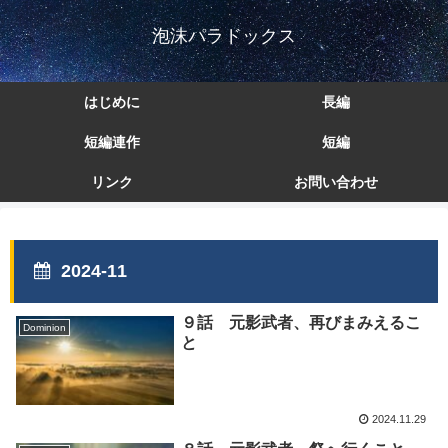
泡沫パラドックス
はじめに
長編
短編連作
短編
リンク
お問い合わせ
2024-11
９話 元影武者、再びまみえるこ
Dominion
と
2024.11.29