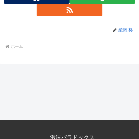
綾瀬 柊
ホーム
泡沫パラドックス