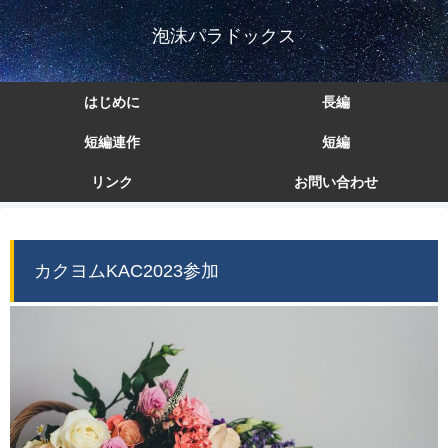
泡沫パラドックス
はじめに
長編
短編連作
短編
リンク
お問い合わせ
カクヨムKAC2023参加