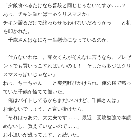
「夕飯食べるだけなら普段と同じじゃないですか……？
あっ、チキン齧れば一応クリスマスか」
チキン齧るだけで終わらせるわけないだろうがっ！ と机
を叩かれた。
千歳さんはなにを一生懸命になっているのか。
「仕方ないわねー。零次くんがそんなに言うなら、プレゼ
ントでも買いっこすればいいのよ！ そしたら多少はクリ
スマスっぽいじゃない」
ねっ、ちーちゃん！ と突然呼びかけられ、俺の横で黙っ
ていた千鶴が慌てて頷いた。
「俺はバイトしてるからまだいいけど、千鶴さんは」
お金ないでしょう、と言い掛けたら、
「それはっあの、大丈夫です……、最近、受験勉強で本読
めないし、買えていないので……」
お小遣いが残ってます、と続いた。