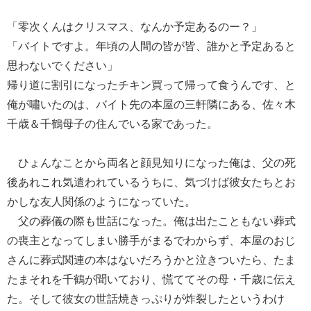
「零次くんはクリスマス、なんか予定あるのー？」
「バイトですよ。年頃の人間の皆が皆、誰かと予定あると
思わないでください」
帰り道に割引になったチキン買って帰って食うんです、と
俺が嘯いたのは、バイト先の本屋の三軒隣にある、佐々木
千歳＆千鶴母子の住んでいる家であった。
ひょんなことから両名と顔見知りになった俺は、父の死
後あれこれ気遣われているうちに、気づけば彼女たちとお
かしな友人関係のようになっていた。
父の葬儀の際も世話になった。俺は出たこともない葬式
の喪主となってしまい勝手がまるでわからず、本屋のおじ
さんに葬式関連の本はないだろうかと泣きついたら、たま
たまそれを千鶴が聞いており、慌ててその母・千歳に伝え
た。そして彼女の世話焼きっぷりが炸裂したというわけ