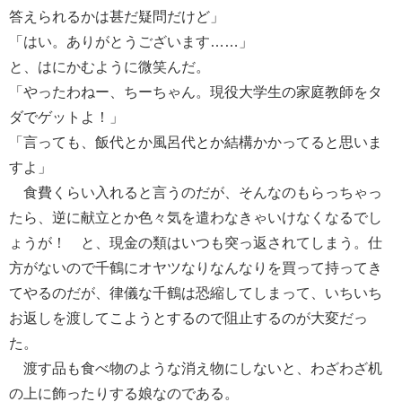
答えられるかは甚だ疑問だけど」
「はい。ありがとうございます……」
と、はにかむように微笑んだ。
「やったわねー、ちーちゃん。現役大学生の家庭教師をタ
ダでゲットよ！」
「言っても、飯代とか風呂代とか結構かかってると思いま
すよ」
食費くらい入れると言うのだが、そんなのもらっちゃっ
たら、逆に献立とか色々気を遣わなきゃいけなくなるでし
ょうが！ と、現金の類はいつも突っ返されてしまう。仕
方がないので千鶴にオヤツなりなんなりを買って持ってき
てやるのだが、律儀な千鶴は恐縮してしまって、いちいち
お返しを渡してこようとするので阻止するのが大変だっ
た。
渡す品も食べ物のような消え物にしないと、わざわざ机
の上に飾ったりする娘なのである。