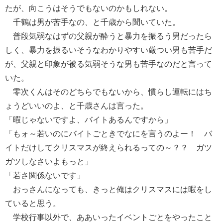
たが、向こうはそうでもないのかもしれない。
千鶴は男が苦手なの、と千歳から聞いていた。
普段気弱なはずの父親が酔うと暴力を振るう男だったら
しく、暴力を振るいそうなわかりやすい厳つい男も苦手だ
が、父親と印象が被る気弱そうな男も苦手なのだと言って
いた。
零次くんはそのどちらでもないから、慣らし運転にはち
ょうどいいのよ、と千歳さんは言った。
「暇じゃないですよ、バイトあるんですから」
「もォ～若いのにバイトごときでなにを言うのよー！ バ
イトだけしてクリスマスが終えられるっての～？？ ガツ
ガツしなさいよもっと」
「若さ関係ないです」
おっさんになっても、きっと俺はクリスマスには暇をし
ていると思う。
学校行事以外で、ああいったイベントごとをやったこと