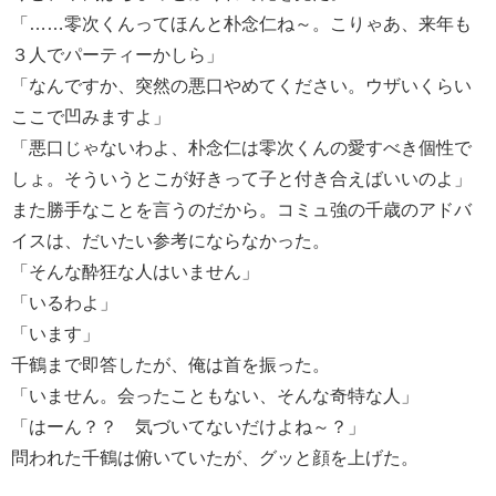
「……零次くんってほんと朴念仁ね～。こりゃあ、来年も
３人でパーティーかしら」
「なんですか、突然の悪口やめてください。ウザいくらい
ここで凹みますよ」
「悪口じゃないわよ、朴念仁は零次くんの愛すべき個性で
しょ。そういうとこが好きって子と付き合えばいいのよ」
また勝手なことを言うのだから。コミュ強の千歳のアドバ
イスは、だいたい参考にならなかった。
「そんな酔狂な人はいません」
「いるわよ」
「います」
千鶴まで即答したが、俺は首を振った。
「いません。会ったこともない、そんな奇特な人」
「はーん？？ 気づいてないだけよね～？」
問われた千鶴は俯いていたが、グッと顔を上げた。