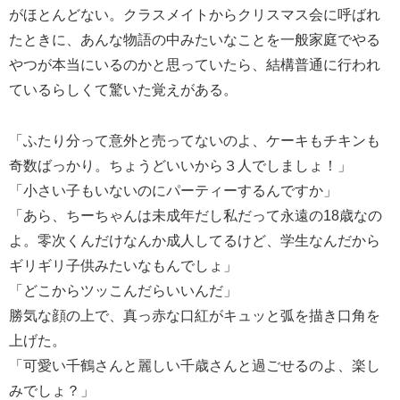
がほとんどない。クラスメイトからクリスマス会に呼ばれ
たときに、あんな物語の中みたいなことを一般家庭でやる
やつが本当にいるのかと思っていたら、結構普通に行われ
ているらしくて驚いた覚えがある。
「ふたり分って意外と売ってないのよ、ケーキもチキンも
奇数ばっかり。ちょうどいいから３人でしましょ！」
「小さい子もいないのにパーティーするんですか」
「あら、ちーちゃんは未成年だし私だって永遠の18歳なの
よ。零次くんだけなんか成人してるけど、学生なんだから
ギリギリ子供みたいなもんでしょ」
「どこからツッこんだらいいんだ」
勝気な顔の上で、真っ赤な口紅がキュッと弧を描き口角を
上げた。
「可愛い千鶴さんと麗しい千歳さんと過ごせるのよ、楽し
みでしょ？」