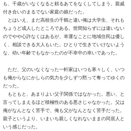
も、千歳がいなくなると頼るあてをなくしてしまう。親戚
付き合いのまるでない家庭の娘だった。
とはいえ、まだ高校生の千鶴と違い俺は大学生、それも
ちょうど成人したところである。世間知らずには違いない
のでやや心許なくはあるが、幸運なことに地域住民は優し
く、相談できる大人もいた。ひとりで生きていけないよう
な、幼い年齢でもなかったのが不幸中の幸いであった。
ただ、父のいなくなった一軒家はいつも寒々しく、いつ
も俺からなにかしらの気力を少しずつ黙って奪ってゆくの
だった。
もともと、あまりよい父子関係ではなかった。悪い、と
言ってしまえるほど積極性のある悪さじゃなかった。父は
俺がなんとなく苦手で、俺も父がなんとなく苦手だった。
親子というより、いまいち親しくなれないままの同居人と
いう感じだった。