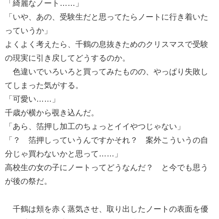
「綺麗なノート……」
「いや、あの、受験生だと思ってたらノートに行き着いた
っていうか」
よくよく考えたら、千鶴の息抜きためのクリスマスで受験
の現実に引き戻してどうするのか。
色違いでいろいろと買ってみたものの、やっぱり失敗し
てしまった気がする。
「可愛い……」
千歳が横から覗き込んだ。
「あら、箔押し加工のちょっとイイやつじゃない」
「？ 箔押しっていうんですかそれ？ 案外こういうの自
分じゃ買わないかと思って……」
高校生の女の子にノートってどうなんだ？ と今でも思う
が後の祭だ。
千鶴は頬を赤く蒸気させ、取り出したノートの表面を優