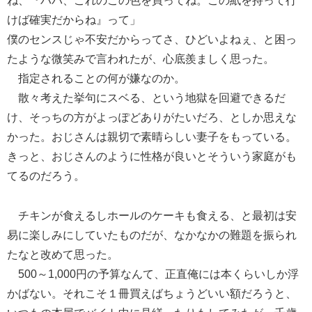
ね、『パパ、これのこの色を買ってね。この紙を持って行
けば確実だからね』って」
僕のセンスじゃ不安だからってさ、ひどいよねぇ、と困っ
たような微笑みで言われたが、心底羨ましく思った。
指定されることの何が嫌なのか。
散々考えた挙句にスベる、という地獄を回避できるだ
け、そっちの方がよっぽどありがたいだろ、としか思えな
かった。おじさんは親切で素晴らしい妻子をもっている。
きっと、おじさんのように性格が良いとそういう家庭がも
てるのだろう。
チキンが食えるしホールのケーキも食える、と最初は安
易に楽しみにしていたものだが、なかなかの難題を振られ
たなと改めて思った。
500～1,000円の予算なんて、正直俺には本くらいしか浮
かばない。それこそ１冊買えばちょうどいい額だろうと、