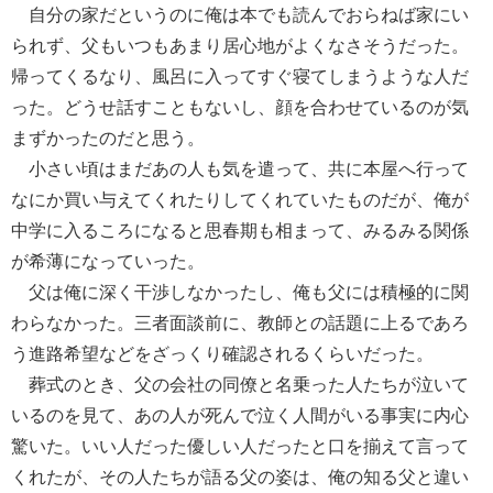
自分の家だというのに俺は本でも読んでおらねば家にい
られず、父もいつもあまり居心地がよくなさそうだった。
帰ってくるなり、風呂に入ってすぐ寝てしまうような人だ
った。どうせ話すこともないし、顔を合わせているのが気
まずかったのだと思う。
小さい頃はまだあの人も気を遣って、共に本屋へ行って
なにか買い与えてくれたりしてくれていたものだが、俺が
中学に入るころになると思春期も相まって、みるみる関係
が希薄になっていった。
父は俺に深く干渉しなかったし、俺も父には積極的に関
わらなかった。三者面談前に、教師との話題に上るであろ
う進路希望などをざっくり確認されるくらいだった。
葬式のとき、父の会社の同僚と名乗った人たちが泣いて
いるのを見て、あの人が死んで泣く人間がいる事実に内心
驚いた。いい人だった優しい人だったと口を揃えて言って
くれたが、その人たちが語る父の姿は、俺の知る父と違い