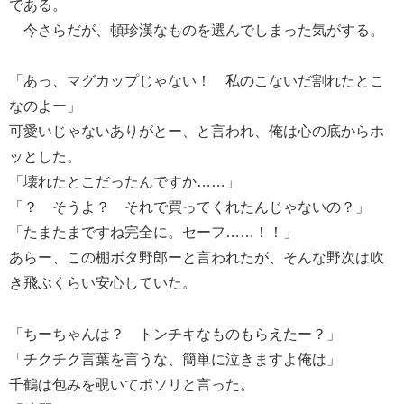
である。
今さらだが、頓珍漢なものを選んでしまった気がする。
「あっ、マグカップじゃない！ 私のこないだ割れたとこ
なのよー」
可愛いじゃないありがとー、と言われ、俺は心の底からホ
ッとした。
「壊れたとこだったんですか……」
「？ そうよ？ それで買ってくれたんじゃないの？」
「たまたまですね完全に。セーフ……！！」
あらー、この棚ボタ野郎ーと言われたが、そんな野次は吹
き飛ぶくらい安心していた。
「ちーちゃんは？ トンチキなものもらえたー？」
「チクチク言葉を言うな、簡単に泣きますよ俺は」
千鶴は包みを覗いてポソリと言った。