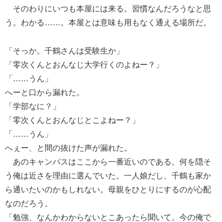
そのわりにいつも本屋には来る。習慣なんだろうなと思
う。わかる……。本屋とは意味も用もなく通える場所だ。
「そっか。千鶴さんは受験生か」
「零次くんとおんなじ大学行くのよねー？」
「……うん」
へーと口から漏れた。
「学部なに？」
「零次くんとおんなじとこよねー？」
「……うん」
へぇー、と間の抜けた声が漏れた。
あのキャンパスはここから一番近いのである。何を隠そ
う俺は近さを理由に選んでいた。一人娘だし、千鶴も家か
ら通いたいのかもしれない。母親をひとりにするのが心配
なのだろう。
「勉強、なんかわからないとこあったら聞いて。今の俺で