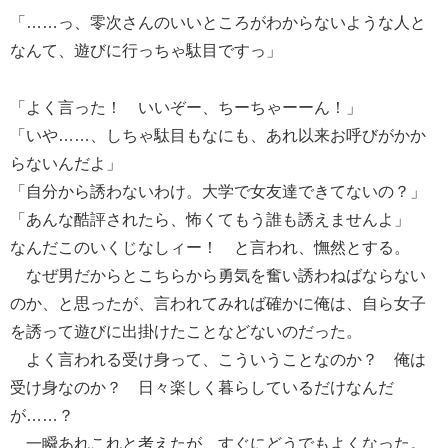
「……っ、零次さんのいいところがわからないような人と
なんて、遊びに行っちゃ駄目ですっ」
「よく言った！ いいぞー、ちーちゃーーん！」
「いや……、しちゃ駄目もなにも、あれ以来お呼びがかか
らないんだよ」
「自分から誘わないわけ。大学で女友達できてないの？」
「あんな酷評されたら、怖くてもう誰も誘えませんよ」
なんだこのいくじなしィー！ と言われ、憮然とする。
なぜ男だからとこちらから勇気を奮い誘わねばならない
のか、と思ったが、言われてみれば確かに俺は、自ら女子
を誘って遊びに出掛けたことなどないのだった。
よく言われる受け身って、こういうことなのか？ 俺は
受け身なのか？ 日々楽しく暮らしているだけなんだ
が……？
一瞬あれこれと考えたが、すぐにどうでもよくなった。