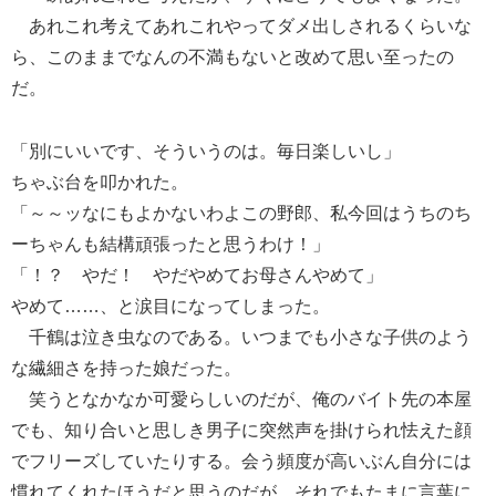
あれこれ考えてあれこれやってダメ出しされるくらいな
ら、このままでなんの不満もないと改めて思い至ったの
だ。
「別にいいです、そういうのは。毎日楽しいし」
ちゃぶ台を叩かれた。
「～～ッなにもよかないわよこの野郎、私今回はうちのち
ーちゃんも結構頑張ったと思うわけ！」
「！？ やだ！ やだやめてお母さんやめて」
やめて……、と涙目になってしまった。
千鶴は泣き虫なのである。いつまでも小さな子供のよう
な繊細さを持った娘だった。
笑うとなかなか可愛らしいのだが、俺のバイト先の本屋
でも、知り合いと思しき男子に突然声を掛けられ怯えた顔
でフリーズしていたりする。会う頻度が高いぶん自分には
慣れてくれたほうだと思うのだが、それでもたまに言葉に