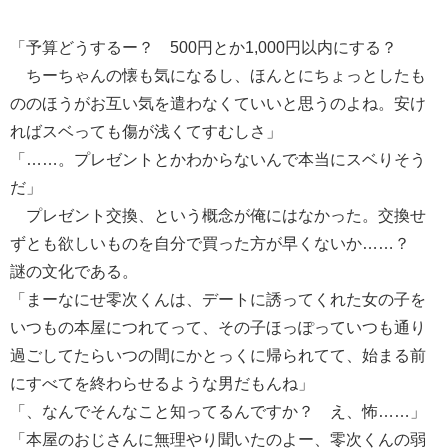
「予算どうするー？ 500円とか1,000円以内にする？
ちーちゃんの懐も気になるし、ほんとにちょっとしたも
ののほうがお互い気を遣わなくていいと思うのよね。安け
ればスベっても傷が浅くてすむしさ」
「……。プレゼントとかわからないんで本当にスベりそう
だ」
プレゼント交換、という概念が俺にはなかった。交換せ
ずとも欲しいものを自分で買った方が早くないか……？
謎の文化である。
「まーなにせ零次くんは、デートに誘ってくれた女の子を
いつもの本屋につれてって、その子ほっぽっていつも通り
過ごしてたらいつの間にかとっくに帰られてて、始まる前
にすべてを終わらせるような男だもんね」
「、なんでそんなこと知ってるんですか？ え、怖……」
「本屋のおじさんに無理やり聞いたのよー、零次くんの弱