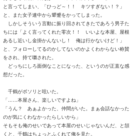
と言ってしまい、「ひっど～！！ キツすぎない！？」
と、また女子連中から顰蹙をかってしまった。
しかしそういう言動に振り回されてきたであろう男子た
ちには「よく言ってくれた零次！！ いいよな本屋、屋根
あるし近いし金掛かんないし！ 俺は行かないけど！」
と、フォローしてるのかしてないのかよくわからない称賛
をされ、持て囃された。
どっちにしろ面倒なことになった、というのが正直な感
想だった。
千鶴がボソリと呟いた。
「……本屋さん、楽しいですよね」
「うん？ あぁよかった、仲間がいた。まぁ会話なかった
のが気にくわなかったらしいから」
そもそも俺のせいであって本屋のせいじゃないんだ、と頷
くと、千鶴はちょっとふくれて俺を見た。