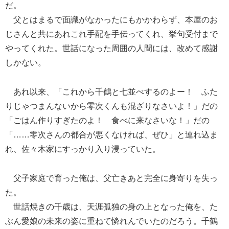
だ。
父とはまるで面識がなかったにもかかわらず、本屋のお
じさんと共にあれこれ手配を手伝ってくれ、挙句受付まで
やってくれた。世話になった周囲の人間には、改めて感謝
しかない。
あれ以来、「これから千鶴と七並べするのよー！ ふた
りじゃつまんないから零次くんも混ざりなさいよ！」だの
「ごはん作りすぎたのよ！ 食べに来なさいな！」だの
「……零次さんの都合が悪くなければ、ぜひ」と連れ込ま
れ、佐々木家にすっかり入り浸っていた。
父子家庭で育った俺は、父亡きあと完全に身寄りを失っ
た。
世話焼きの千歳は、天涯孤独の身の上となった俺を、た
ぶん愛娘の未来の姿に重ねて憐れんでいたのだろう。千鶴