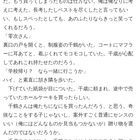
た。もう買ってしまったものは仕方ない。俺は俺なりに考
えに考えた。長考したしベストを尽くしたと言ってもい
い。もしスベったとしても、あのふたりならきっと笑って
くれるだろう。
「零次さん」
裏口の戸を開くと、制服姿の千鶴がいた。コートにマフラ
ーに耳あてと、着ぶくれてモコモコしていた。千歳が心配
してあれこれ持たせたのだろう。
「学校帰り？ なら一緒に行こうか」
ハイ、と素直に頷き隣を歩いた。
下げていた紙袋が目についた。千歳に頼まれ、途中で売
っていたホールケーキを買ったらしい。
千鶴さんは俺たちになにを買ったんだろう、と思う。奇
抜なことをする子じゃないし、案外すごく普通にセンスの
いい（俺にはどんなものか見当もつかないが）贈り物を選
んだのではないだろうか。