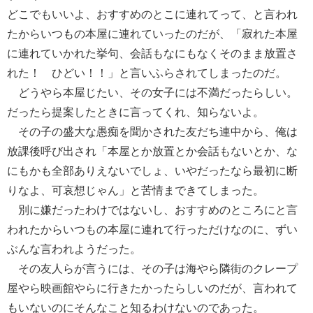
どこでもいいよ、おすすめのとこに連れてって、と言われ
たからいつもの本屋に連れていったのだが、「寂れた本屋
に連れていかれた挙句、会話もなにもなくそのまま放置さ
れた！ ひどい！！」と言いふらされてしまったのだ。
どうやら本屋じたい、その女子には不満だったらしい。
だったら提案したときに言ってくれ、知らないよ。
その子の盛大な愚痴を聞かされた友だち連中から、俺は
放課後呼び出され「本屋とか放置とか会話もないとか、な
にもかも全部ありえないでしょ、いやだったなら最初に断
りなよ、可哀想じゃん」と苦情まできてしまった。
別に嫌だったわけではないし、おすすめのところにと言
われたからいつもの本屋に連れて行っただけなのに、ずい
ぶんな言われようだった。
その友人らが言うには、その子は海やら隣街のクレープ
屋やら映画館やらに行きたかったらしいのだが、言われて
もいないのにそんなこと知るわけないのであった。