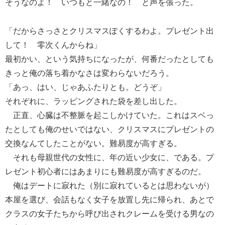
そうなのよ！ いつもと一緒なの！ と声を張った。
「だからさっさとクリスマスぽくするわよ。プレゼント出
して！ 零次くんからね」
最初かい、という気持ちになったが、何番だったとしても
きっと俺の落ち着かなさは変わらないだろう。
「あっ、はい、じゃあふたりとも。どうぞ」
それぞれに、ラッピングされた袋を差し出した。
正直、心臓は不整脈を起こしかけていた。これはスベっ
たとしても俺のせいではない、クリスマスにプレゼントの
交換なんてしたことがない。難易度が高すぎる。
それも母親世代の女性に、年の近い少女に、である。プ
レゼント初心者にはあまりにも難易度が高すぎるのだ。
俺はデートに寂れた（別に寂れているとは思わないが）
本屋を選び、会話もなく女子を放置し先に帰られ、あとで
クラスの女子たちから呼び出されクレームを受ける男なの