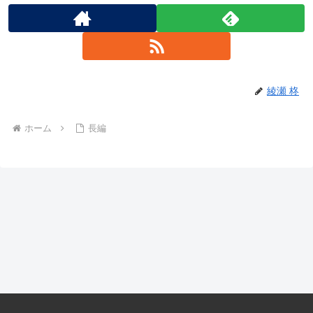
綾瀬 柊
ホーム
長編