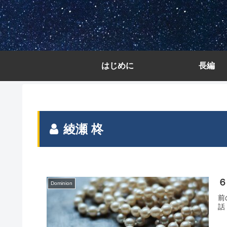
はじめに
長編
綾瀬 柊
Dominion
前
話