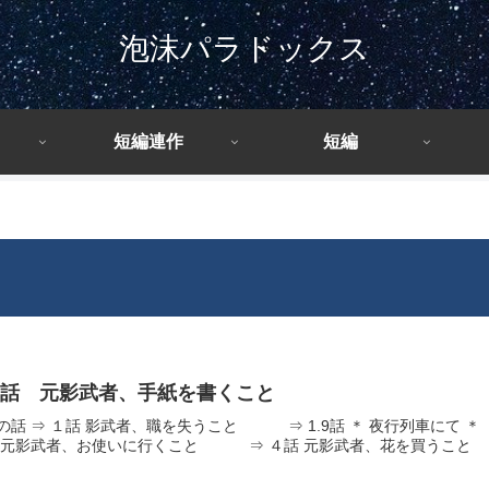
泡沫パラドックス
短編連作
短編
６話 元影武者、手紙を書くこと
の話 ⇒ １話 影武者、職を失うこと ⇒ 1.9話 ＊ 夜行列車に
 元影武者、お使いに行くこと ⇒ ４話 元影武者、花を買うこと ⇒