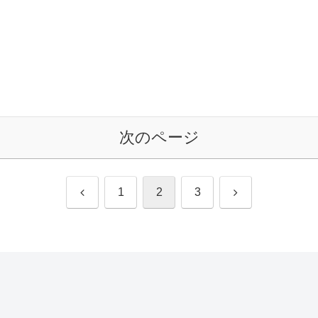
次のページ
前
次
1
2
3
へ
へ