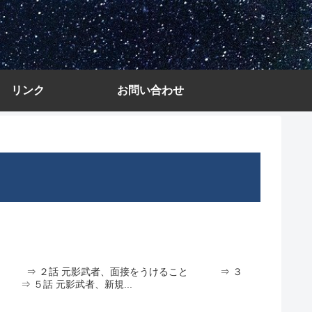
リンク
お問い合わせ
て ＊ ⇒ ２話 元影武者、面接をうけること ⇒ ３
 ５話 元影武者、新規...